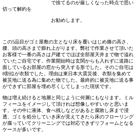
で捨てるのが厳しくなった時点で思い
切って解約を
お勧めします。
この5品目がゴミ屋敷の主となり床を覆いはじめ膝の高さ、
腰、頭の高さまで膨れ上がります。弊社で作業させて頂いた
お客様で一番の高さは戸建てでほぼ全部屋天井まで物で溢れ
ていたご自宅です。作業開始時は玄関からも入れずに道路に
面しているお部屋の窓から突入する形でした。そのご自宅は
8割位が衣類でした。理由は東日本大震災後、衣類を集めて
被災地に送る為に集めた物でした。最終的に被災地に送る事
ができずに部屋を埋め尽くしてしまった現状です。
物は増え続けると地層と同じように何層にもなります。ミル
フィーユをイメージして頂ければ想像しやすいかと思いま
す。その中に液体、食べ残しなどがあると腐敗し床まで浸
透、ゴミを処分していき床が見えてきたら床のフローリング
が腐っていてクリーニングでは対応できずリフォームとなる
ケースが多いです。